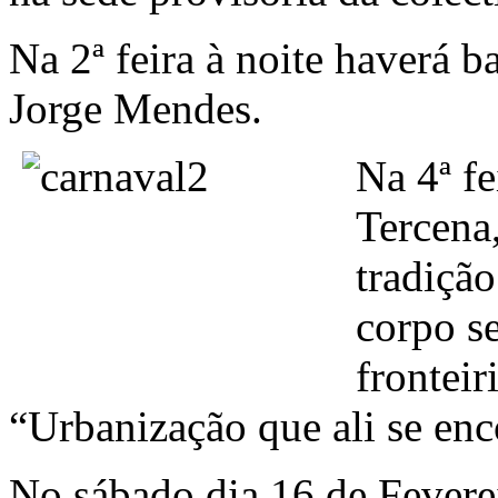
Na 2ª feira à noite haverá b
Jorge Mendes.
Na 4ª fe
Tercena
tradiçã
corpo s
fronteir
“Urbanização que ali se enc
No sábado dia 16 de Feverei