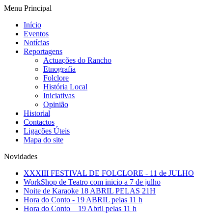
Menu Principal
Início
Eventos
Notícias
Reportagens
Actuações do Rancho
Etnografia
Folclore
História Local
Iniciativas
Opinião
Historial
Contactos
Ligações Úteis
Mapa do site
Novidades
XXXIII FESTIVAL DE FOLCLORE - 11 de JULHO
WorkShop de Teatro com inicio a 7 de julho
Noite de Karaoke 18 ABRIL PELAS 21H
Hora do Conto - 19 ABRIL pelas 11 h
Hora do Conto _ 19 Abril pelas 11 h